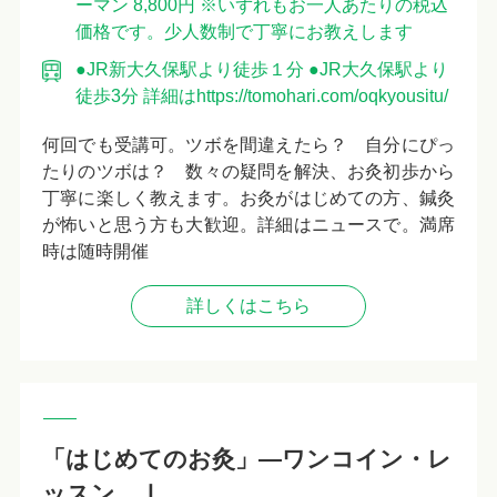
ーマン 8,800円 ※いずれもお一人あたりの税込
価格です。少人数制で丁寧にお教えします
●JR新大久保駅より徒歩１分 ●JR大久保駅より
徒歩3分 詳細はhttps://tomohari.com/oqkyousitu/
何回でも受講可。ツボを間違えたら？ 自分にぴっ
たりのツボは？ 数々の疑問を解決、お灸初歩から
丁寧に楽しく教えます。お灸がはじめての方、鍼灸
が怖いと思う方も大歓迎。詳細はニュースで。満席
時は随時開催
詳しくはこちら
「はじめてのお灸」―ワンコイン・レ
ッスン Ⅰ