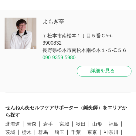
よもぎ亭
〒松本市南松本１丁目５番Ｃ56-
3900832
長野県松本市南松本南松本１-５-C５６
090-9359-5980
詳細を見る
せんねん灸セルフケアサポーター（鍼灸師）をエリアか
ら探す
北海道
青森
岩手
宮城
秋田
山形
福島
茨城
栃木
群馬
埼玉
千葉
東京
神奈川