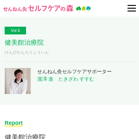
Vol.6
健美館治療院
けんびかんちりょういん
せんねん灸セルフケアサポーター
瀧澤 進 たきざわ すすむ
Report
健美館治療院