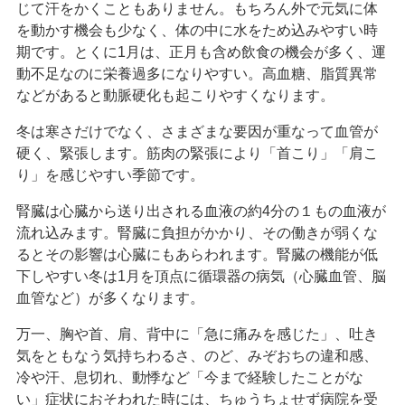
じて汗をかくこともありません。もちろん外で元気に体
を動かす機会も少なく、体の中に水をため込みやすい時
期です。とくに1月は、正月も含め飲食の機会が多く、運
動不足なのに栄養過多になりやすい。高血糖、脂質異常
などがあると動脈硬化も起こりやすくなります。
冬は寒さだけでなく、さまざまな要因が重なって血管が
硬く、緊張します。筋肉の緊張により「首こり」「肩こ
り」を感じやすい季節です。
腎臓は心臓から送り出される血液の約4分の１もの血液が
流れ込みます。腎臓に負担がかかり、その働きが弱くな
るとその影響は心臓にもあらわれます。腎臓の機能が低
下しやすい冬は1月を頂点に循環器の病気（心臓血管、脳
血管など）が多くなります。
万一、胸や首、肩、背中に「急に痛みを感じた」、吐き
気をともなう気持ちわるさ、のど、みぞおちの違和感、
冷や汗、息切れ、動悸など「今まで経験したことがな
い」症状におそわれた時には、ちゅうちょせず病院を受