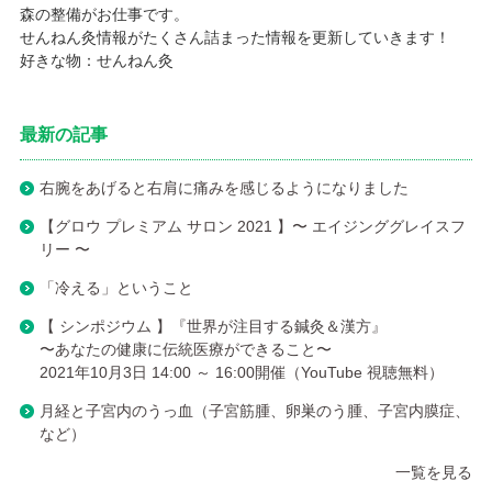
森の整備がお仕事です。
せんねん灸情報がたくさん詰まった情報を更新していきます！
好きな物：せんねん灸
最新の記事
右腕をあげると右肩に痛みを感じるようになりました
【グロウ プレミアム サロン 2021 】〜 エイジンググレイスフ
リー 〜
「冷える」ということ
【 シンポジウム 】『世界が注目する鍼灸＆漢方』
〜あなたの健康に伝統医療ができること〜
2021年10月3日 14:00 ～ 16:00開催（YouTube 視聴無料）
月経と子宮内のうっ血（子宮筋腫、卵巣のう腫、子宮内膜症、
など）
一覧を見る