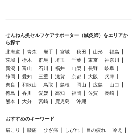
せんねん灸セルフケアサポーター（鍼灸師）をエリアか
ら探す
北海道
青森
岩手
宮城
秋田
山形
福島
茨城
栃木
群馬
埼玉
千葉
東京
神奈川
新潟
富山
石川
福井
山梨
長野
岐阜
静岡
愛知
三重
滋賀
京都
大阪
兵庫
奈良
和歌山
鳥取
島根
岡山
広島
山口
徳島
香川
愛媛
高知
福岡
佐賀
長崎
熊本
大分
宮崎
鹿児島
沖縄
おすすめのキーワード
肩こり
腰痛
ひざ痛
しびれ
目の疲れ
冷え