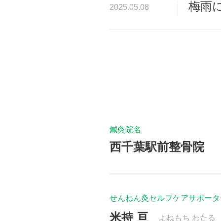
梅雨
2025.05.08
鍼灸院名
西千葉駅前整骨院
せんねん灸セルフケアサポータ
米持 亘
よねもち わたる