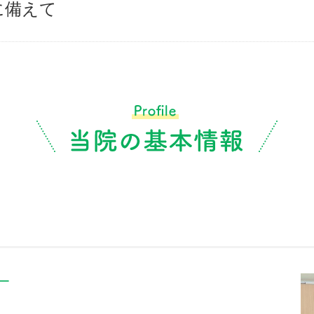
に備えて
ー