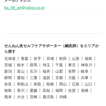
メールアドレス
tra_89_art@yahoo.co.jp
せんねん灸セルフケアサポーター（鍼灸師）をエリアか
ら探す
北海道
青森
岩手
宮城
秋田
山形
福島
茨城
栃木
群馬
埼玉
千葉
東京
神奈川
新潟
富山
石川
福井
山梨
長野
岐阜
静岡
愛知
三重
滋賀
京都
大阪
兵庫
奈良
和歌山
鳥取
島根
岡山
広島
山口
徳島
香川
愛媛
高知
福岡
佐賀
長崎
熊本
大分
宮崎
鹿児島
沖縄