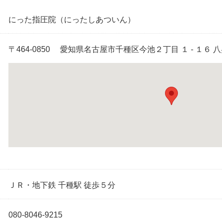
にった指圧院
（にったしあついん）
〒464-0850 愛知県名古屋市千種区今池２丁目 １ - １６ 
ＪＲ・地下鉄 千種駅 徒歩５分
080-8046-9215