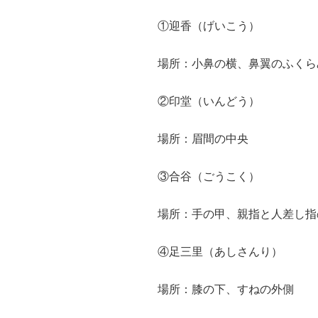
①迎香（げいこう）
場所：小鼻の横、鼻翼のふくら
②印堂（いんどう）
場所：眉間の中央
③合谷（ごうこく）
場所：手の甲、親指と人差し指
④足三里（あしさんり）
場所：膝の下、すねの外側