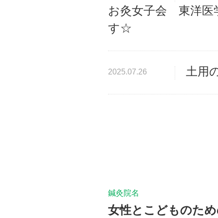
お灸女子会 東洋医
す☆
土用
2025.07.26
鍼灸院名
女性とこどものための鍼