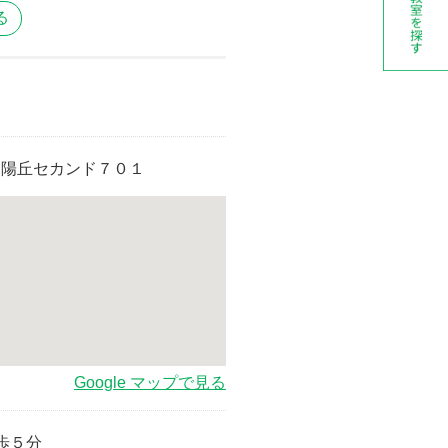
る
M夕陽丘セカンド７０１
Google マップで見る
歩５分