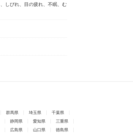
え、しびれ、目の疲れ、不眠、む
群馬県
埼玉県
千葉県
静岡県
愛知県
三重県
広島県
山口県
徳島県