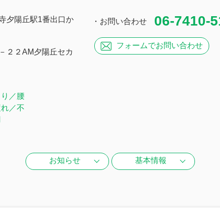
06-7410-5
寺夕陽丘駅1番出口か
・お問い合わせ
フォームで
お問い合わせ
－２２AM夕陽丘セカ
こり／腰
疲れ／不
用
お知らせ
基本情報