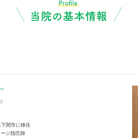
ー
き
口県下関市に移住
サージ指圧師