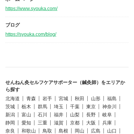
https://www.syouka.com/
ブログ
https://syouka.com/blog/
せんねん灸セルフケアサポーター（鍼灸師）をエリアか
ら探す
北海道
青森
岩手
宮城
秋田
山形
福島
茨城
栃木
群馬
埼玉
千葉
東京
神奈川
新潟
富山
石川
福井
山梨
長野
岐阜
静岡
愛知
三重
滋賀
京都
大阪
兵庫
奈良
和歌山
鳥取
島根
岡山
広島
山口