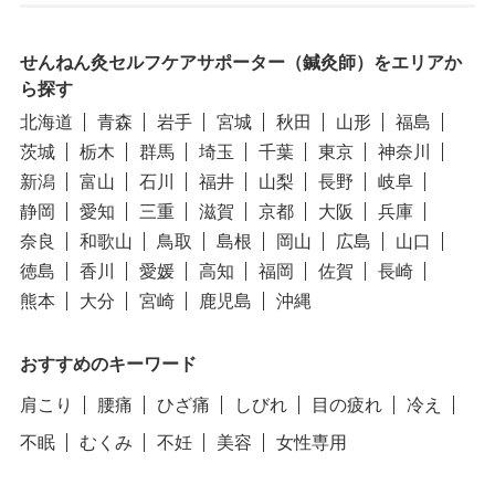
せんねん灸セルフケアサポーター（鍼灸師）をエリアか
ら探す
北海道
青森
岩手
宮城
秋田
山形
福島
茨城
栃木
群馬
埼玉
千葉
東京
神奈川
新潟
富山
石川
福井
山梨
長野
岐阜
静岡
愛知
三重
滋賀
京都
大阪
兵庫
奈良
和歌山
鳥取
島根
岡山
広島
山口
徳島
香川
愛媛
高知
福岡
佐賀
長崎
熊本
大分
宮崎
鹿児島
沖縄
おすすめのキーワード
肩こり
腰痛
ひざ痛
しびれ
目の疲れ
冷え
不眠
むくみ
不妊
美容
女性専用