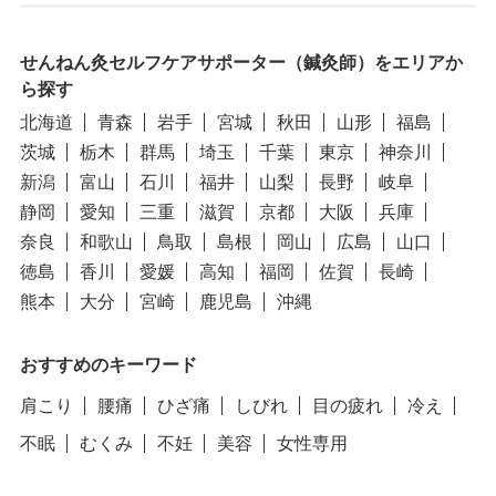
せんねん灸セルフケアサポーター（鍼灸師）をエリアか
ら探す
北海道
青森
岩手
宮城
秋田
山形
福島
茨城
栃木
群馬
埼玉
千葉
東京
神奈川
新潟
富山
石川
福井
山梨
長野
岐阜
静岡
愛知
三重
滋賀
京都
大阪
兵庫
奈良
和歌山
鳥取
島根
岡山
広島
山口
徳島
香川
愛媛
高知
福岡
佐賀
長崎
熊本
大分
宮崎
鹿児島
沖縄
おすすめのキーワード
肩こり
腰痛
ひざ痛
しびれ
目の疲れ
冷え
不眠
むくみ
不妊
美容
女性専用