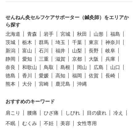
せんねん灸セルフケアサポーター（鍼灸師）をエリアか
ら探す
北海道
青森
岩手
宮城
秋田
山形
福島
茨城
栃木
群馬
埼玉
千葉
東京
神奈川
新潟
富山
石川
福井
山梨
長野
岐阜
静岡
愛知
三重
滋賀
京都
大阪
兵庫
奈良
和歌山
鳥取
島根
岡山
広島
山口
徳島
香川
愛媛
高知
福岡
佐賀
長崎
熊本
大分
宮崎
鹿児島
沖縄
おすすめのキーワード
肩こり
腰痛
ひざ痛
しびれ
目の疲れ
冷え
不眠
むくみ
不妊
美容
女性専用