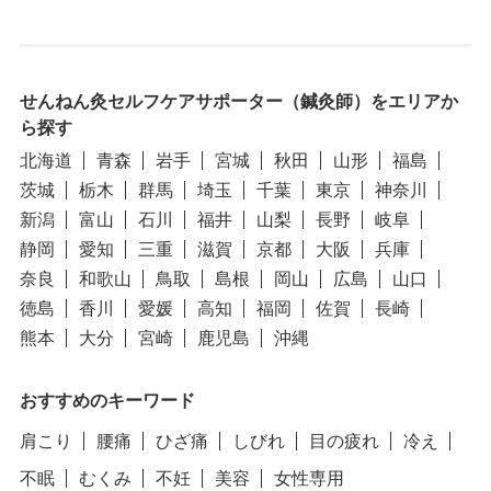
せんねん灸セルフケアサポーター（鍼灸師）をエリアか
ら探す
北海道
青森
岩手
宮城
秋田
山形
福島
茨城
栃木
群馬
埼玉
千葉
東京
神奈川
新潟
富山
石川
福井
山梨
長野
岐阜
静岡
愛知
三重
滋賀
京都
大阪
兵庫
奈良
和歌山
鳥取
島根
岡山
広島
山口
徳島
香川
愛媛
高知
福岡
佐賀
長崎
熊本
大分
宮崎
鹿児島
沖縄
おすすめのキーワード
肩こり
腰痛
ひざ痛
しびれ
目の疲れ
冷え
不眠
むくみ
不妊
美容
女性専用